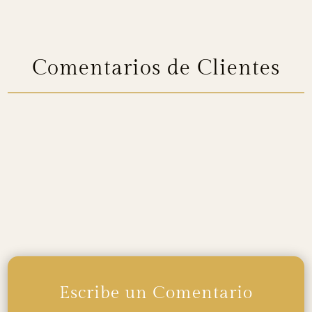
Descargar el Callejero y Mapa de Cazorla
Comentarios de Clientes
Si has visitado
Hotel Puerta de Cazorla
y
deseas dejarnos una Reseña, te animamos a
hacerlo.
Tu opinión nos ayuda a mejorar.
Gracias
Escribe un Comentario