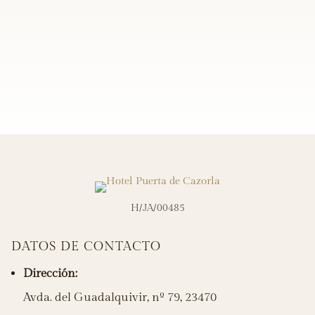
👏👍👌
–
Pedro Gabarron
H/JA/00485
DATOS DE CONTACTO
Dirección:
Avda. del Guadalquivir, nº 79, 23470