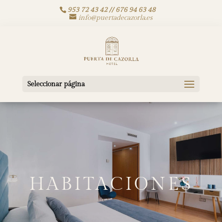
953 72 43 42 // 676 94 63 48
info@puertadecazorla.es
Seleccionar página
HABITACIONES