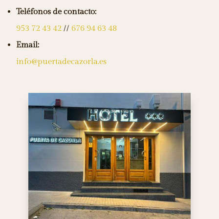
Teléfonos de contacto:
953 72 43 42
//
676 94 63 48
Email:
info@puertadecazorla.es